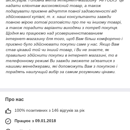
аксесуарів. Головна мета інтернет-магазину "AVTODIS" це
надати клієнтам високоякісний товар, а також
подарувати приємне відчуття повної задоволеності від
здійснюваної купівлі, т. к. наші консультанти завжди
повною мірою готові розповісти про те чи іншому товарі,
а також порадити варіанти виходячи з потреб покупця.
Щодня ми працюємо над усовершеннствованием
інтернет-магазину для того, щоб Вам більш комфортно і
приємно було здійснювати покупки саме у нас. Якщо Вам
став цікавий той чи інший товар, і Ви не знаєте, як
правильно здійснити покупки в інтернет магазині, то в
телефонному режимі Ви завжди зможете зв'язатися з
нашими менеджерами, які допоможуть Вам з покупкою і
порадять наилучщий вибір за самим розумними цінами.
Про нас
100% позитивних з 146 відгуків за рік
Працює з 09.01.2018