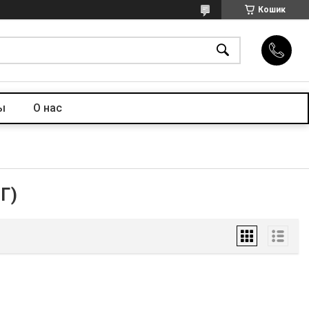
Кошик
ы
О нас
Г)