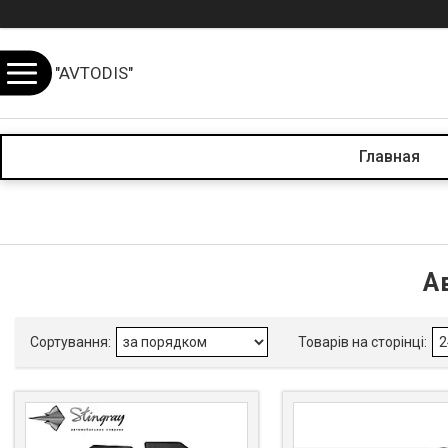
"AVTODIS"
Главная
А