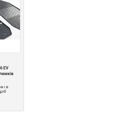
6 EV
илимків
м і в
ріб