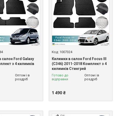
84
1007324
 салон Ford Galaxy
Килимки в салон Ford Focus III
плект з 4 килимків
(C346) 2011-2018 Комплект з 4
килимків Стингрей
Оптом і в
Готово до
Оптом і в
роздріб
відправки
роздріб
1 490 ₴