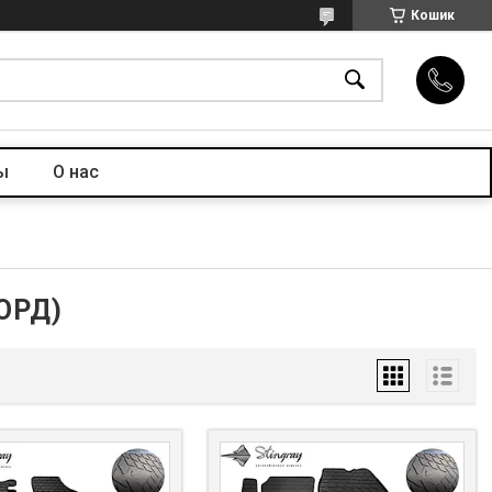
Кошик
ы
О нас
ОРД)