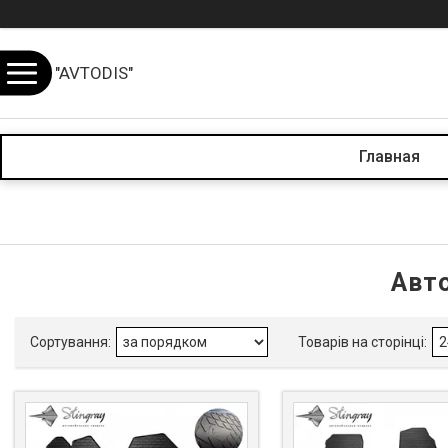
"AVTODIS"
Главная
Авт