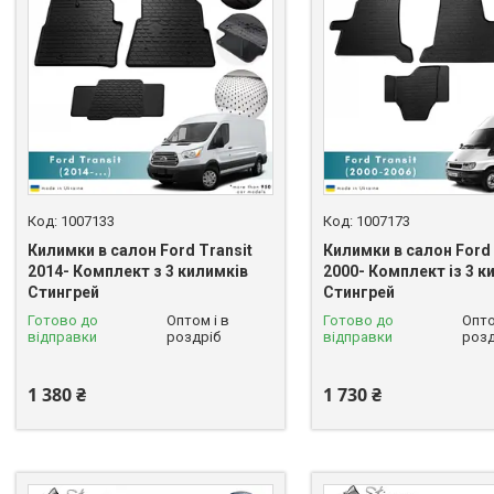
1007133
1007173
Килимки в салон Ford Transit
Килимки в салон Ford 
2014- Комплект з 3 килимків
2000- Комплект із 3 к
Стингрей
Стингрей
Готово до
Оптом і в
Готово до
Опто
відправки
роздріб
відправки
розд
1 380 ₴
1 730 ₴