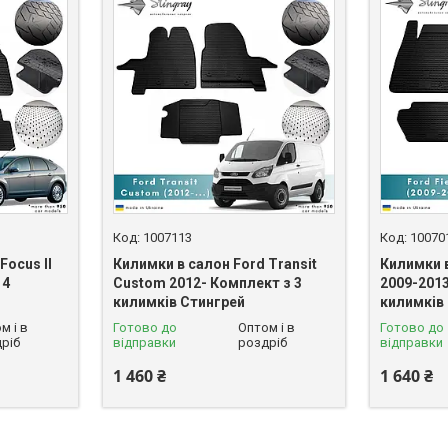
1007113
10070
Focus II
Килимки в салон Ford Transit
Килимки в
 4
Custom 2012- Комплект з 3
2009-2013
килимків Стингрей
килимків
м і в
Готово до
Оптом і в
Готово до
ріб
відправки
роздріб
відправки
1 460 ₴
1 640 ₴