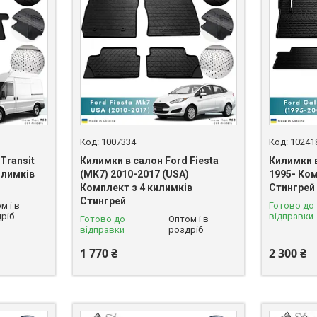
1007334
10241
Transit
Килимки в салон Ford Fiesta
Килимки в
илимків
(MK7) 2010-2017 (USA)
1995- Ком
Комплект з 4 килимків
Стингрей
Стингрей
м і в
Готово до
ріб
відправки
Готово до
Оптом і в
відправки
роздріб
1 770 ₴
2 300 ₴