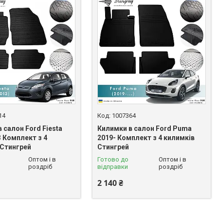
14
1007364
 салон Ford Fiesta
Килимки в салон Ford Puma
 Комплект з 4
2019- Комплект з 4 килимків
 Стингрей
Стингрей
Оптом і в
Готово до
Оптом і в
роздріб
відправки
роздріб
2 140 ₴