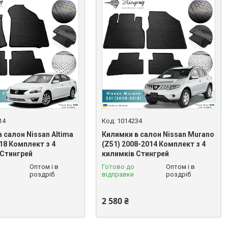
14
1014234
 салон Nissan Altima
Килимки в салон Nissan Murano
18 Комплект з 4
(Z51) 2008-2014 Комплект з 4
 Стингрей
килимків Стингрей
Оптом і в
Готово до
Оптом і в
роздріб
відправки
роздріб
2 580 ₴