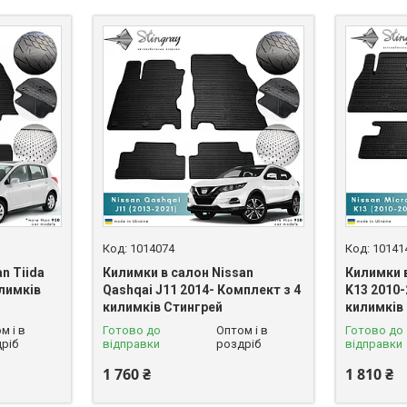
1014074
10141
n Tiida
Килимки в салон Nissan
Килимки в
илимків
Qashqai J11 2014- Комплект з 4
K13 2010-
килимків Стингрей
килимків
м і в
Готово до
Оптом і в
Готово до
ріб
відправки
роздріб
відправки
1 760 ₴
1 810 ₴