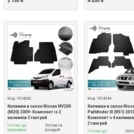
2 130 ₴
4 030 ₴
1014262
1014244
Килимки в салон Nissan NV200
Килимки в салон Niss
(M20) 2009- Комплект із 2
Pathfinder III (R51) 20
килимків Стингрей
Комплект з 4 килимкі
Стингрей
Готово до
Оптом і в
відправки
роздріб
Готово до
Опто