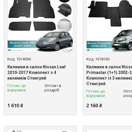
1014094
1018163
Килимки в салон Nissan Leaf
Килимки в салон Niss
2010-2017 Комплект з 4
Primastar (1+1) 2002-
килимків Стингрей
Комплект із 3 килимк
Стингрей
Готово до
Оптом і в
відправки
роздріб
Готово до
Опто
відправки
розд
1 610 ₴
2 160 ₴