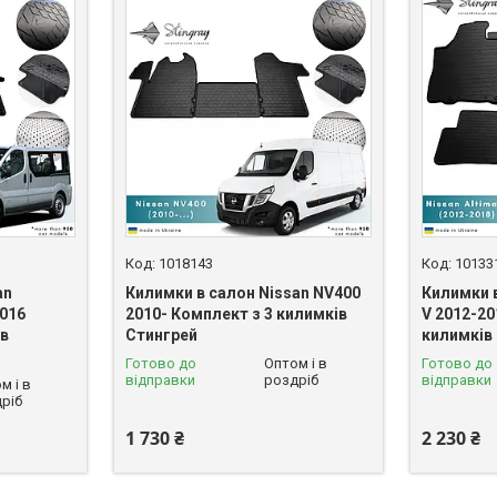
1018143
10133
an
Килимки в салон Nissan NV400
Килимки в
2016
2010- Комплект з 3 килимків
V 2012-20
ів
Стингрей
килимків
Готово до
Оптом і в
Готово до
відправки
роздріб
відправки
м і в
ріб
1 730 ₴
2 230 ₴