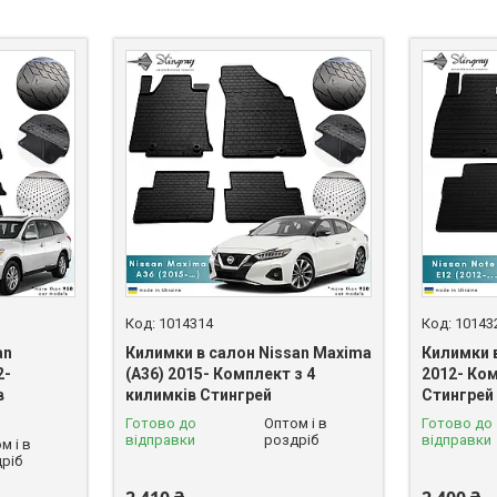
1014314
10143
an
Килимки в салон Nissan Maxima
Килимки в
2-
(A36) 2015- Комплект з 4
2012- Ком
в
килимків Стингрей
Стингрей
Готово до
Оптом і в
Готово до
відправки
роздріб
відправки
м і в
ріб