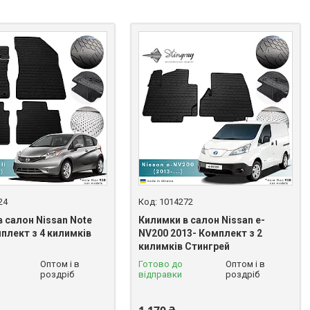
24
1014272
 салон Nissan Note
Килимки в салон Nissan e-
плект з 4 килимків
NV200 2013- Комплект з 2
килимків Стингрей
Оптом і в
Готово до
Оптом і в
роздріб
відправки
роздріб