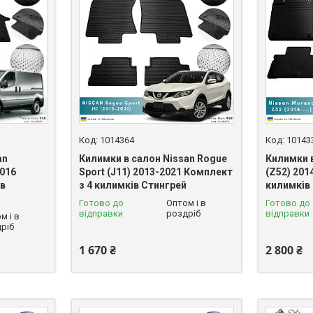
1014364
10143
an
Килимки в салон Nissan Rogue
Килимки 
2016
Sport (J11) 2013-2021 Комплект
(Z52) 201
ів
з 4 килимків Стингрей
килимків
Готово до
Оптом і в
Готово до
відправки
роздріб
відправки
м і в
ріб
1 670 ₴
2 800 ₴