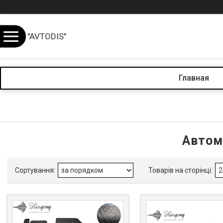
"AVTODIS"
Главная
Автом