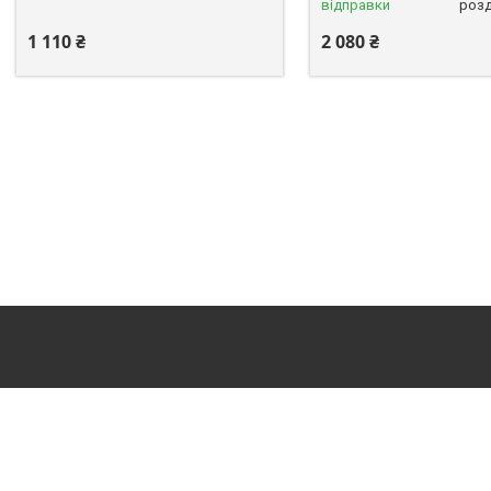
відправки
розд
1 110 ₴
2 080 ₴