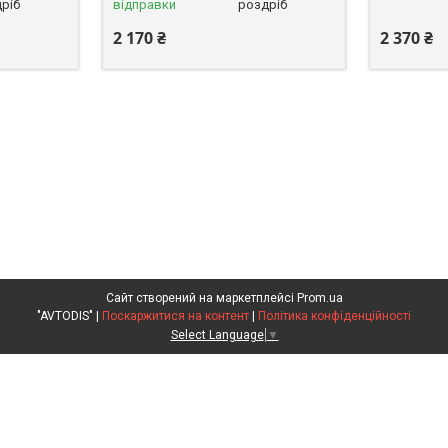
ріб
відправки
роздріб
2 170 ₴
2 370 ₴
Сайт створений на маркетплейсі
Prom.ua
"AVTODIS" |
Поскаржитися на контент
|
Політика конфіденційності
Select Language
▼