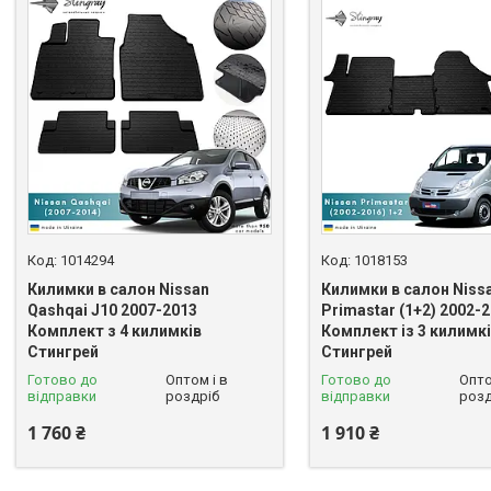
1014294
1018153
Килимки в салон Nissan
Килимки в салон Niss
Qashqai J10 2007-2013
Primastar (1+2) 2002-
Комплект з 4 килимків
Комплект із 3 килимк
Стингрей
Стингрей
Готово до
Оптом і в
Готово до
Опто
відправки
роздріб
відправки
розд
1 760 ₴
1 910 ₴