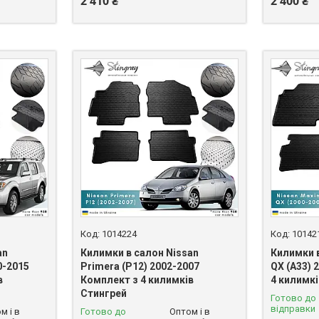
2 410 ₴
2 400 ₴
1014224
10142
an
Килимки в салон Nissan
Килимки 
10-2015
Primera (P12) 2002-2007
QX (A33) 
в
Комплект з 4 килимків
4 килимк
Стингрей
Готово до
відправки
м і в
Готово до
Оптом і в