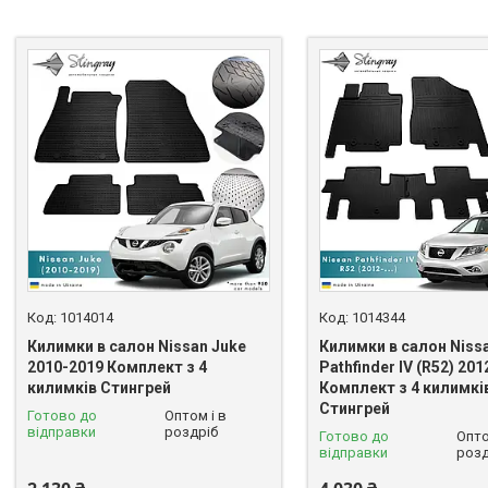
1014014
1014344
Килимки в салон Nissan Juke
Килимки в салон Niss
2010-2019 Комплект з 4
Pathfinder IV (R52) 201
килимків Стингрей
Комплект з 4 килимкі
Стингрей
Готово до
Оптом і в
відправки
роздріб
Готово до
Опто
відправки
розд