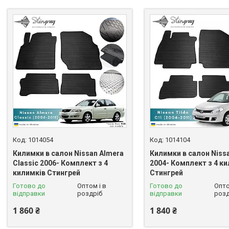
1014054
1014104
Килимки в салон Nissan Almera
Килимки в салон Nissa
Classic 2006- Комплект з 4
2004- Комплект з 4 к
килимків Стингрей
Стингрей
Готово до
Оптом і в
Готово до
Опто
відправки
роздріб
відправки
розд
1 860 ₴
1 840 ₴