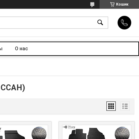
Кошик
ы
О нас
ІССАН)