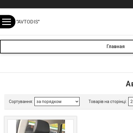
"AVTODIS"
Главная
А