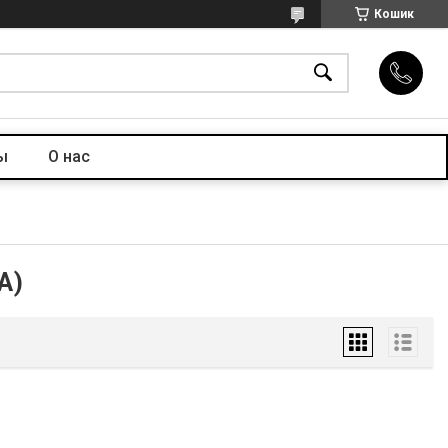
Кошик
ы
О нас
А)