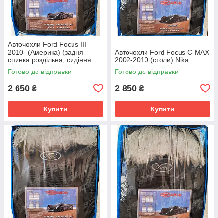
Авточохли Ford Focus III
2010- (Америка) (задня
Авточохли Ford Focus C-MAX
спинка роздільна; сидіння
2002-2010 (столи) Nika
цільне) Nika
Готово до відправки
Готово до відправки
2 650
2 850
₴
₴
Купити
Купити