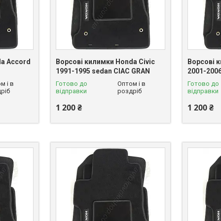
a Accord
Ворсові килимки Honda Civic
Ворсові к
1991-1995 sedan CIAC GRAN
2001-200
м і в
Готово до
Оптом і в
Готово до
ріб
відправки
роздріб
відправки
1 200 ₴
1 200 ₴