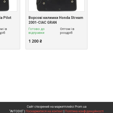
a Pilot
Ворсові килимки Honda Stream
2001-CIAC GRAN
м і в
Готово до
Оптом і в
ріб
відправки
роздріб
1 200 ₴
Сайт створений на маркетплейсі
Prom.ua
"AVTODIS" |
Поскаржитися на контент
|
Політика конфіденційності