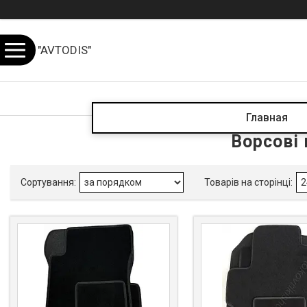
"AVTODIS"
Главная
Ворсові