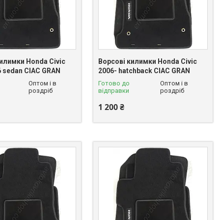
илимки Honda Civic
Ворсові килимки Honda Civic
6 sedan CIAC GRAN
2006- hatchback CIAC GRAN
Оптом і в
Готово до
Оптом і в
роздріб
відправки
роздріб
1 200 ₴