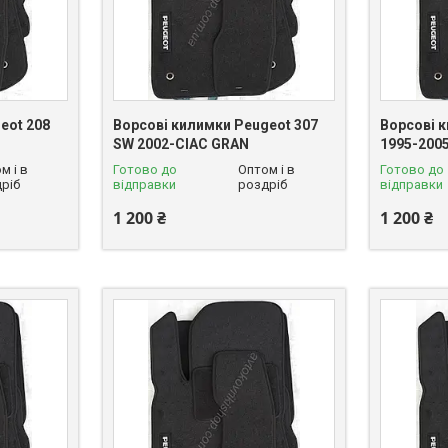
eot 208
Ворсові килимки Peugeot 307
Ворсові 
SW 2002-CIAC GRAN
1995-200
м і в
Готово до
Оптом і в
Готово до
ріб
відправки
роздріб
відправки
1 200 ₴
1 200 ₴