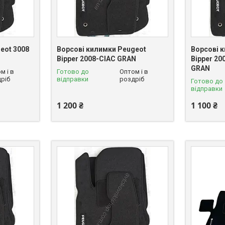
eot 3008
Ворсові килимки Peugeot
Ворсові 
Bipper 2008-CIAC GRAN
Bipper 20
GRAN
м і в
Готово до
Оптом і в
ріб
відправки
роздріб
Готово до
відправки
1 200 ₴
1 100 ₴