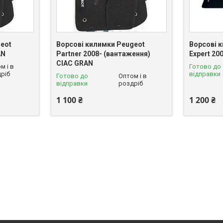
eot
Ворсові килимки Peugeot
Ворсові 
AN
Partner 2008- (вантаження)
Expert 20
CIAC GRAN
м і в
Готово до
ріб
відправки
Готово до
Оптом і в
відправки
роздріб
1 100 ₴
1 200 ₴