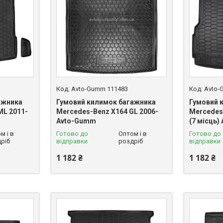
Avto-Gumm 111483
Avto-
ажника
Гумовий килимок багажника
Гумовий 
ML 2011-
Mercedes-Benz X164 GL 2006-
Mercedes
Avto-Gumm
(7 місць
м і в
Готово до
Оптом і в
Готово до
ріб
відправки
роздріб
відправки
1 182 ₴
1 182 ₴