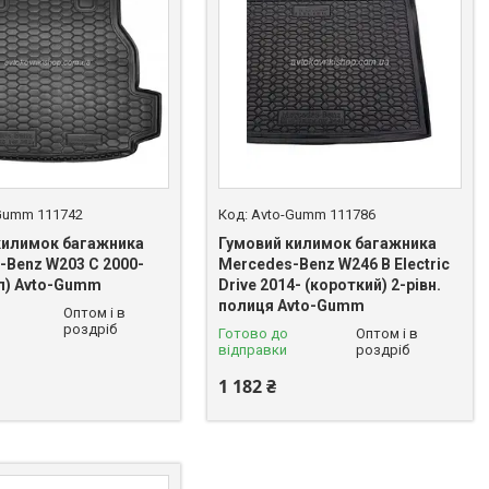
Gumm 111742
Avto-Gumm 111786
килимок багажника
Гумовий килимок багажника
-Benz W203 C 2000-
Mercedes-Benz W246 B Electric
ал) Avto-Gumm
Drive 2014- (короткий) 2-рівн.
полиця Avto-Gumm
Оптом і в
роздріб
Готово до
Оптом і в
відправки
роздріб
1 182 ₴