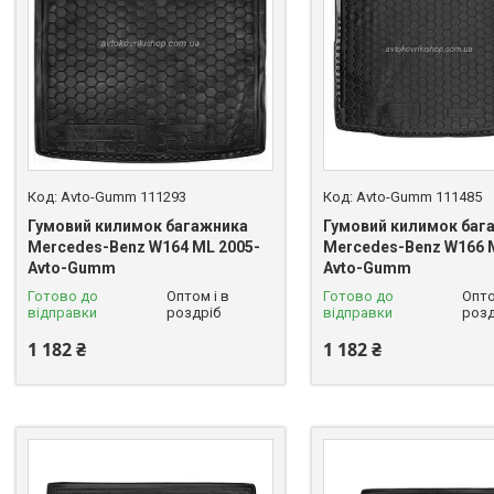
Avto-Gumm 111293
Avto-Gumm 111485
Гумовий килимок багажника
Гумовий килимок баг
Mercedes-Benz W164 ML 2005-
Mercedes-Benz W166 
Avto-Gumm
Avto-Gumm
Готово до
Оптом і в
Готово до
Опто
відправки
роздріб
відправки
розд
1 182 ₴
1 182 ₴