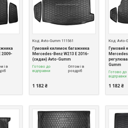
Avto-Gumm 111561
Avto-
ажника
Гумовий килимок багажника
Гумовий 
 2009-
Mercedes-Benz W213 E 2016-
Mercedes-
(сидан) Avto-Gumm
регулюван
Gumm
м і в
Готово до
Оптом і в
ріб
відправки
роздріб
Готово до
відправки
1 182 ₴
1 182 ₴