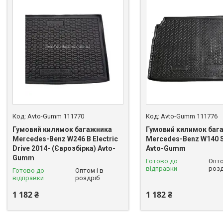
Avto-Gumm 111770
Avto-Gumm 111776
Гумовий килимок багажника
Гумовий килимок баг
Mercedes-Benz W246 B Electric
Mercedes-Benz W140 S
Drive 2014- (Єврозбірка) Avto-
Avto-Gumm
Gumm
Готово до
Опто
відправки
розд
Готово до
Оптом і в
відправки
роздріб
1 182 ₴
1 182 ₴