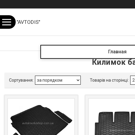
"AVTODIS"
Главная
Килимок б