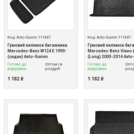
Avto-Gumm 111647
Avto-Gumm 111647
Гумовий килимок багажника
Гумовий килимок баг
Mercedes-Benz W124 E 1993-
Mercedes-Benz Viano 
(сидан) Avto-Gumm
(Long) 2003-2014 Avt
Готово до
Оптом і в
Готово до
Опто
відправки
роздріб
відправки
розд
1 182 ₴
1 182 ₴