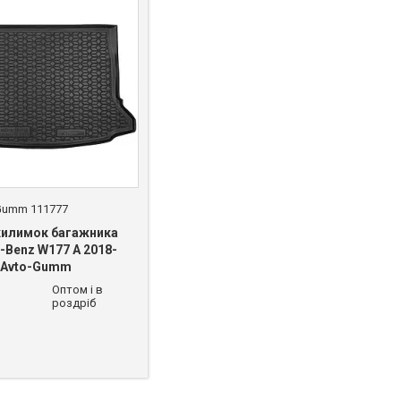
Gumm 111777
килимок багажника
-Benz W177 A 2018-
) Avto-Gumm
Оптом і в
роздріб