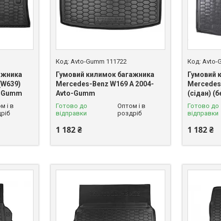
Avto-Gumm 111722
Avto-
ажника
Гумовий килимок багажника
Гумовий 
(W639)
Mercedes-Benz W169 А 2004-
Mercedes
o-Gumm
Avto-Gumm
(сідан) (
м і в
Готово до
Оптом і в
Готово до
ріб
відправки
роздріб
відправки
1 182 ₴
1 182 ₴