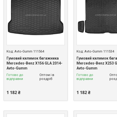
Avto-Gumm 111564
Avto-Gumm 111534
Гумовий килимок багажника
Гумовий килимок баг
Mercedes-Benz X156 GLA 2014-
Mercedes-Benz X253 G
Avto-Gumm
Avto-Gumm
Готово до
Оптом і в
Готово до
Опто
відправки
роздріб
відправки
розд
1 182 ₴
1 182 ₴