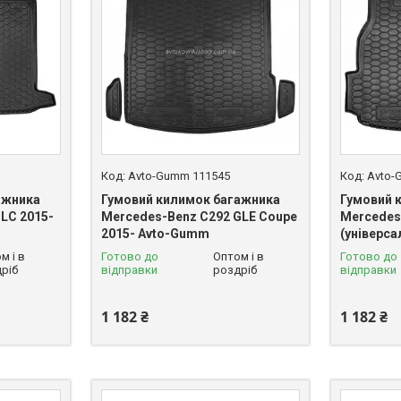
Avto-Gumm 111545
Avto-
ажника
Гумовий килимок багажника
Гумовий 
LC 2015-
Mercedes-Benz C292 GLE Coupe
Mercedes
2015- Avto-Gumm
(універс
м і в
Готово до
Оптом і в
Готово до
ріб
відправки
роздріб
відправки
1 182 ₴
1 182 ₴