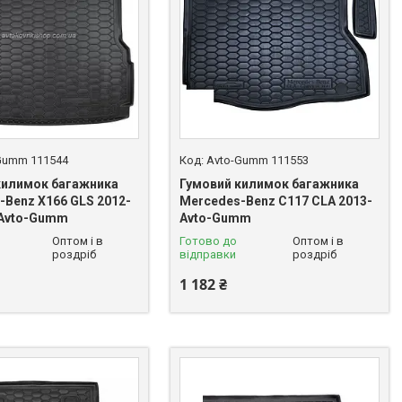
Gumm 111544
Avto-Gumm 111553
килимок багажника
Гумовий килимок багажника
-Benz X166 GLS 2012-
Mercedes-Benz C117 CLA 2013-
) Avto-Gumm
Avto-Gumm
Оптом і в
Готово до
Оптом і в
роздріб
відправки
роздріб
1 182 ₴