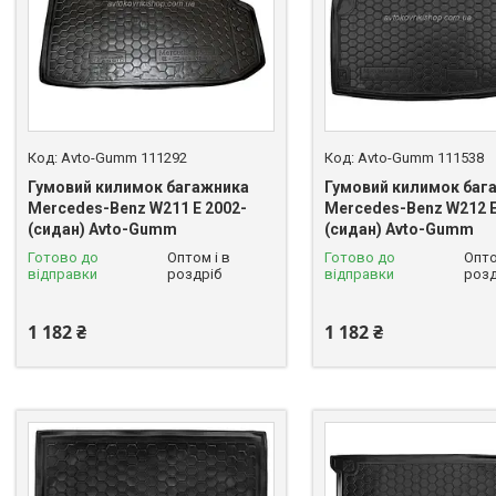
Avto-Gumm 111292
Avto-Gumm 111538
Гумовий килимок багажника
Гумовий килимок баг
Mercedes-Benz W211 E 2002-
Mercedes-Benz W212 E
(сидан) Avto-Gumm
(сидан) Avto-Gumm
Готово до
Оптом і в
Готово до
Опто
відправки
роздріб
відправки
розд
1 182 ₴
1 182 ₴