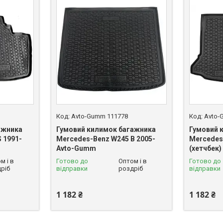
Avto-Gumm 111778
Avto-
ажника
Гумовий килимок багажника
Гумовий 
 1991-
Mercedes-Benz W245 B 2005-
Mercedes
Avto-Gumm
(хетчбек
м і в
Готово до
Оптом і в
Готово до
ріб
відправки
роздріб
відправки
1 182 ₴
1 182 ₴