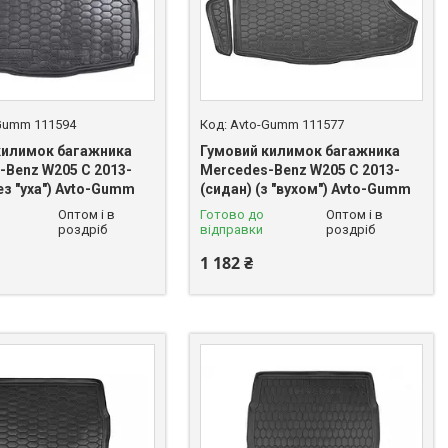
Gumm 111594
Avto-Gumm 111577
килимок багажника
Гумовий килимок багажника
-Benz W205 C 2013-
Mercedes-Benz W205 C 2013-
без "уха") Avto-Gumm
(сидан) (з "вухом") Avto-Gumm
Оптом і в
Готово до
Оптом і в
роздріб
відправки
роздріб
1 182 ₴