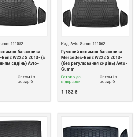
Gumm 111552
Avto-Gumm 111562
килимок багажника
Гумовий килимок багажника
Benz W222 S 2013- (з
Mercedes-Benz W222 S 2013-
ням сидінь) Avto-
(без регулювання сидінь) Avto-
Gumm
Оптом і в
Готово до
Оптом і в
роздріб
відправки
роздріб
1 182 ₴