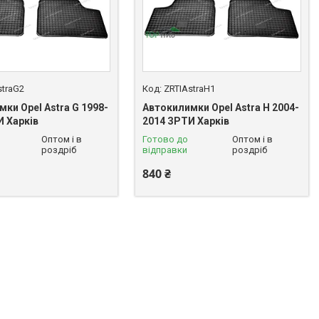
straG2
ZRTIAstraH1
ки Opel Astra G 1998-
Автокилимки Opel Astra H 2004-
И Харків
2014 ЗРТИ Харків
Оптом і в
Готово до
Оптом і в
роздріб
відправки
роздріб
840 ₴