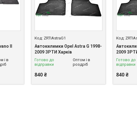
ZRTIAstraG1
ZRTIA
ano II
Автокилимки Opel Astra G 1998-
Автокилим
2009 ЗРТИ Харків
2009 ЗРТ
м і в
Готово до
Оптом і в
Готово до
ріб
відправки
роздріб
відправки
840 ₴
840 ₴