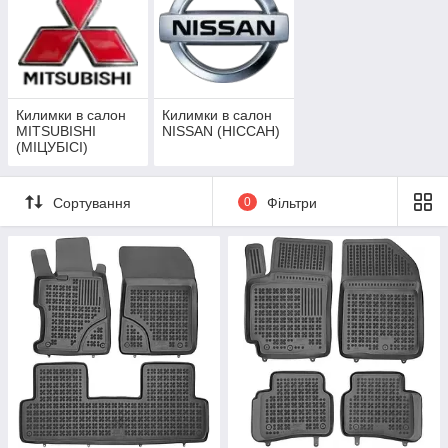
Килимки в салон
Килимки в салон
MITSUBISHI
NISSAN (НІССАН)
(МІЦУБІСІ)
Сортування
0
Фільтри