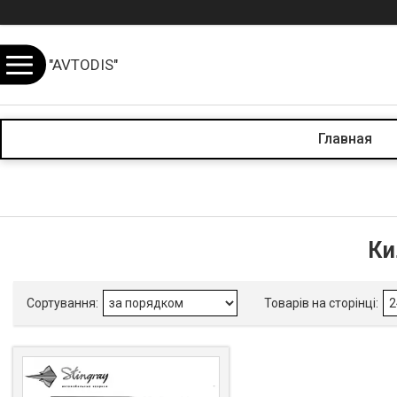
"AVTODIS"
Главная
Ки