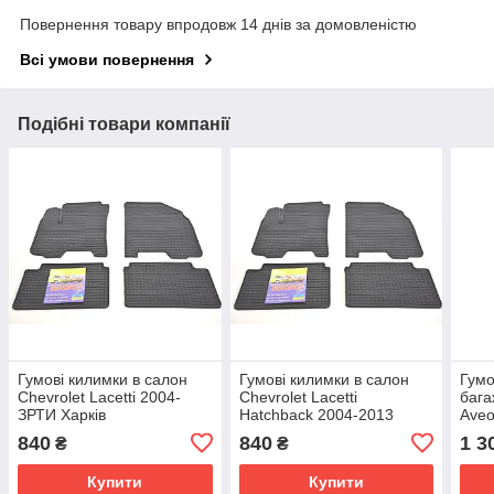
Повернення товару впродовж 14 днів за домовленістю
Всі умови повернення
Подібні товари компанії
Гумові килимки в салон
Гумові килимки в салон
Гумо
Chevrolet Lacetti 2004-
Chevrolet Lacetti
бага
ЗРТИ Харків
Hatchback 2004-2013
Aveo
ЗРТИ Харків
Aveo
840
840
1 3
₴
₴
(sed
Купити
Купити