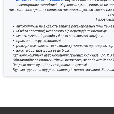
Автомобільні гумові килимки
від виробника "ЗРТИ Харків" 
закордонних виробників. Харківські гумові килимки не по
виготовлення гумових килимків використовується якісна гума, я
та 
Гумові кил
автокилимки не видають запахів регенерованої гуми та не
м'які та еластичні, незалежно від перепадів температур;
мають сучасний дизайн у формі спеціальних комірок;
практичні та функціональні;
розміри всіх елементів комплекту повністю відповідають р
висота бортиків досягає до 5 см;
Купуючи комплект автомобільних гумових килимків "ЗРТИ Х
Обплавляйте за килимки тільки після того, як побачите їх свої
Завдяки вашому вибору та вдалим покупкам!
Будемо вдячні за відгуки в нашому інтернет-магазині.
Залиша