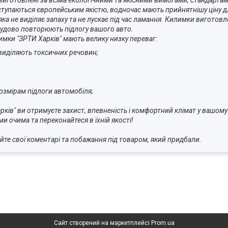
виготовлені за всіма екологічними та якісними вимогами, стандартам
ступаються європейським якістю, водночас мають прийнятнішу ціну дл
ка не виділяє запаху та не лускає під час ламання. Килимки виготов
чудово повторюють підлогу вашого авто.
имки "ЗРТИ Харків" мають велику низку переваг:
 виділяють токсичних речовин;
озмірам підлоги автомобіля;
арків" ви отримуєте захист, впевненість і комфортний клімат у в
ми очима та переконайтеся в їхній якості!
йте свої коментарі та побажання під товаром, який придба
Сайт створений на маркетплейсі
Prom.ua