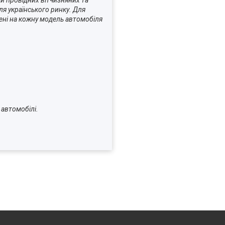
и провідних вітчизняних та
я українського ринку. Для
лені на кожну модель автомобіля
ашому автомобілі.
ли.