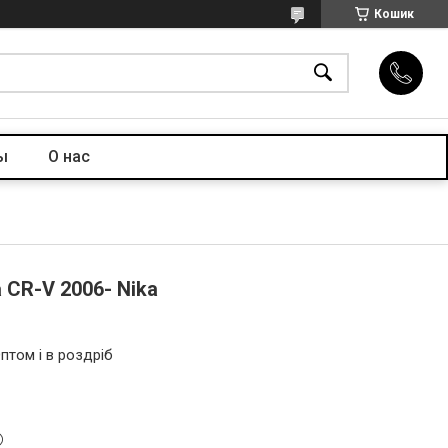
Кошик
ы
О нас
 CR-V 2006- Nika
птом і в роздріб