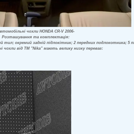
втомобільні чохли HONDA CR-V 2006-
Розташування та комплектація:
ий тил; окремий задній підлокітник; 2 передних подлокотника; 5 пі
охли від ТМ "Nika" мають велику низку переваг: