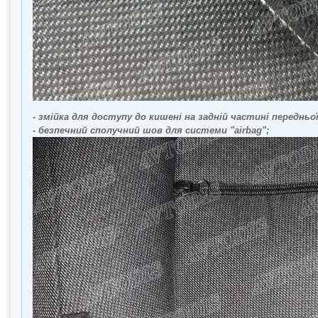
- змійка для доступу до кишені на задній частині передньої
- безпечний сполучний шов для системи "airbag";