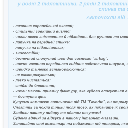
у водія 2 підлокітники. 2 ряди 2 підлокітн
спинка та с
Авточохли від ТМ
- тканина європейської якості;
- стильний зовнішній вигляд;
- чохли легко знімаються й підходять для ручного та ма
- липучка на передней спинке;
- липучка на підголівниках;
- зносостійкі;
- безпечний сполучний шов для системи "airbag";
- нижня частина переднього сидіння забезпечена шнуром,
- швидко та легко встановлюються;
- не електризуються;
- легко чистяться;
- стійкі до блякнення;
- чохли мають приємну фактуру, яка чудово вписується в 
— доступна ціна.
Купуючи комплект авточохлів від ТМ "Favorite", ви отрим
Сплатіть за чохли тільки після того, як побачите їх свої
Завдяки вашому вибору та вдалим покупкам!
Будемо вдячні за відгуки в нашому інтернет-магазині.
Залишайте свої коментарі та побажання під товаром, який