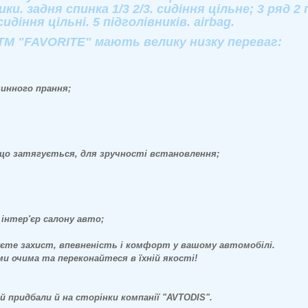
ики. задня спинка 1/3 2/3. сидіння цільне; 3 ряд 2
идіння цільні. 5 підголівників. airbag.
 "FAVORITE" мають велику низку переваг:
шинного прання;
 що затягується, для зручності встановлення;
інтер'єр салону авто;
уєте захист, впевненість і комфорт у вашому автомобілі.
ми очима та переконайтеся в їхній якості!
 придбали й на сторінки компанії "AVTODIS".