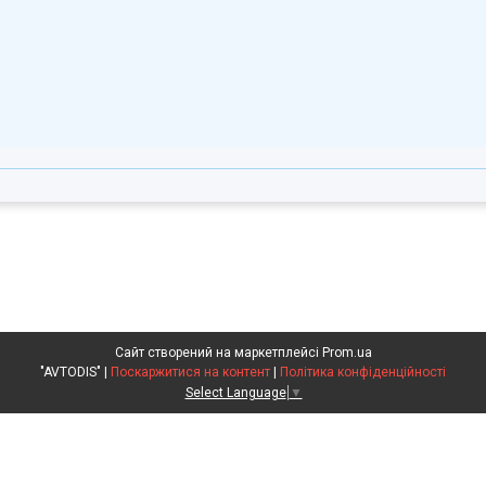
Сайт створений на маркетплейсі
Prom.ua
"AVTODIS" |
Поскаржитися на контент
|
Політика конфіденційності
Select Language
▼