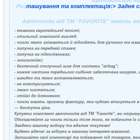
Автомобільні чох
Роз
ташування та комплектація:> Задня спин
Авточохли від ТМ "FAVORITE" мають вели
- тканина європейської якості;
- стильний зовнішній вигляд;
- чохли легко знімаються й підходять для ручного та ма
- липучка на передней спинке;
- липучка на підголівниках;
- зносостійкі;
- безпечний сполучний шов для системи "airbag";
- нижня частина переднього сидіння забезпечена шнуром,
- швидко та легко встановлюються;
- не електризуються;
- легко чистяться;
- стійкі до блякнення;
- чохли мають приємну фактуру, яка чудово вписується в 
— доступна ціна.
Купуючи комплект авточохлів від ТМ "Favorite", ви отрим
Обплавляйте за чохли тільки після того, як побачите їх с
Завдяки вашому вибору та вдалим покупкам!
Будемо вдячні за відгуки в нашому інтернет-магазині.
Залишайте свої коментарі та побажання під товаром, який