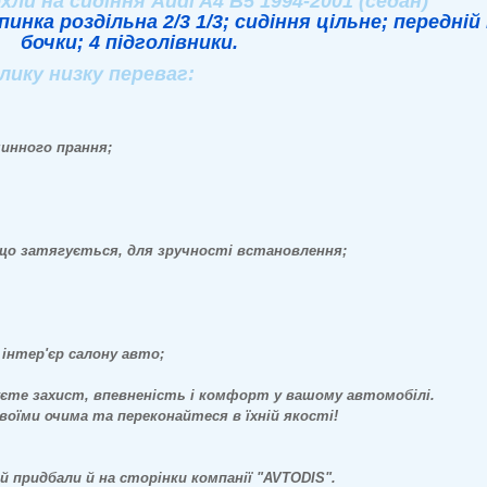
ли на сидіння Audi A4 B5 1994-2001 (седан)
ка роздільна 2/3 1/3; сидіння цільне; передній і
бочки; 4 підголівники.
ку низку переваг:
шинного прання;
 що затягується, для зручності встановлення;
інтер'єр салону авто;
уєте захист, впевненість і комфорт у вашому автомобілі.
воїми очима та переконайтеся в їхній якості!
 придбали й на сторінки компанії "AVTODIS".