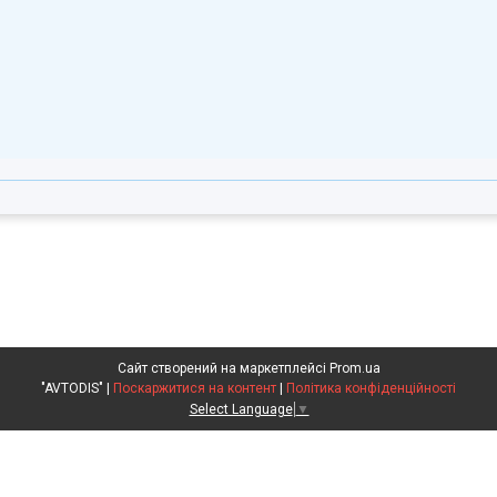
Сайт створений на маркетплейсі
Prom.ua
"AVTODIS" |
Поскаржитися на контент
|
Політика конфіденційності
Select Language
▼