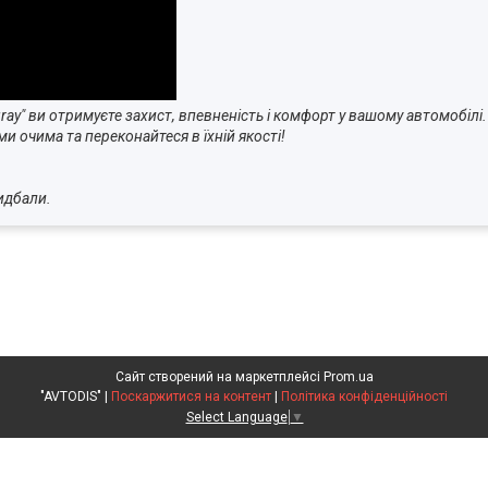
ay" ви отримуєте захист, впевненість і комфорт у вашому автомобілі.
ми очима та переконайтеся в їхній якості!
ом, який придбали.
Сайт створений на маркетплейсі
Prom.ua
"AVTODIS" |
Поскаржитися на контент
|
Політика конфіденційності
Select Language
▼