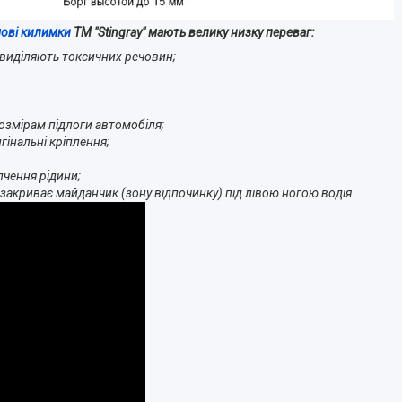
мові килимки
ТМ "Stingray" мають велику низку переваг:
 виділяють токсичних речовин;
озмірам підлоги автомобіля;
гінальні кріплення;
пчення рідини;
 закриває майданчик (зону відпочинку) під лівою ногою водія.