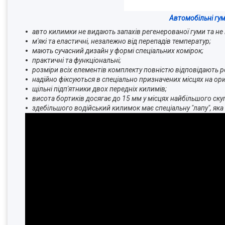
Автомобільні гу
авто килимки не видають запахів регенерованої гуми та не
м'які та еластичні, незалежно від перепадів температур;
мають сучасний дизайн у формі спеціальних комірок;
практичні та функціональні;
розміри всіх елементів комплекту повністю відповідають р
надійно фіксуються в спеціально призначених місцях на ори
щільні підп'ятники двох передніх килимів;
висота бортиків досягає до 15 мм у місцях найбільшого ску
здебільшого водійський килимок має спеціальну "лапу", яка