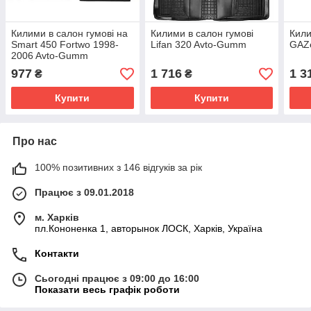
Килими в салон гумові на
Килими в салон гумові
Кили
Smart 450 Fortwo 1998-
Lifan 320 Avto-Gumm
GAZe
2006 Avto-Gumm
977
1 716
1 3
₴
₴
Купити
Купити
Про нас
100% позитивних з 146 відгуків за рік
Працює з 09.01.2018
м. Харків
пл.Кононенка 1, авторынок ЛОСК, Харків, Україна
Контакти
Сьогодні працює з 09:00 до 16:00
Показати весь графік роботи