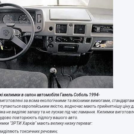
ькі килимки в салон автомобіля Газель Соболь 1994-
виготовлені за всіма екологічними та якісними вимогами, стандартам
ступаються європейським якістю, водночас мають прийнятнішу ціну дл
ка не виділяє запаху та не лускає під час ламання. Килимки виготов
чудово повторюють підлогу вашого авто.
имки "ЗРТИ Харків" мають велику низку переваг:
 виділяють токсичних речовин;