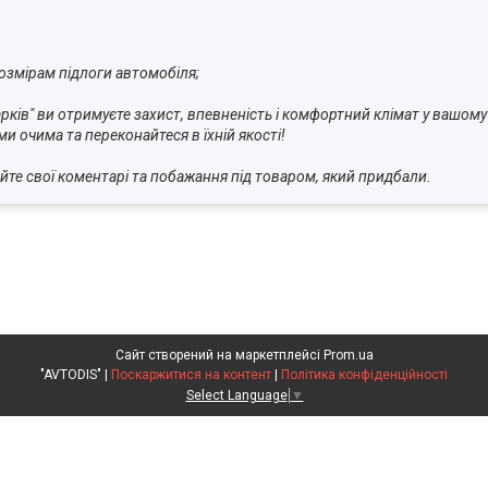
озмірам підлоги автомобіля;
арків" ви отримуєте захист, впевненість і комфортний клімат у в
ми очима та переконайтеся в їхній якості!
йте свої коментарі та побажання під товаром, який придба
Сайт створений на маркетплейсі
Prom.ua
"AVTODIS" |
Поскаржитися на контент
|
Політика конфіденційності
Select Language
▼