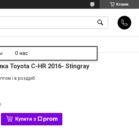
Кошик
ы
О нас
а Toyota C-HR 2016- Stingray
птом і в роздріб
Купити з