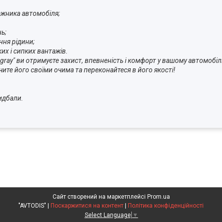
ажника автомобіля;
нь;
ння рідини;
ких і сипких вантажів.
ray" ви отримуєте захист, впевненість і комфорт у вашому автомобілі
чите його своїми очима та переконайтеся в його якості!
ом, який придбали.
Сайт створений на маркетплейсі
Prom.ua
"AVTODIS" |
Поскаржитися на контент
|
Політика конфіденційності
Select Language
▼