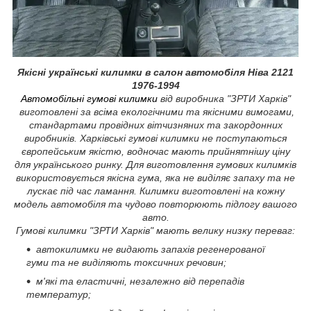
Якісні українські килимки в салон автомобіля Ніва 2121
1976-1994
Автомобільні гумові килимки
від виробника "ЗРТИ Харків"
виготовлені за всіма екологічними та якісними вимогами,
стандартами провідних вітчизняних та закордонних
виробників. Харківські гумові килимки не поступаються
європейським якістю, водночас мають прийнятнішу ціну
для українського ринку. Для виготовлення гумових килимків
використовується якісна гума, яка не виділяє запаху та не
лускає під час ламання. Килимки виготовлені на кожну
модель автомобіля та чудово повторюють підлогу вашого
авто.
Гумові килимки "ЗРТИ Харків" мають велику низку переваг:
автокилимки не видають запахів регенерованої
гуми та не виділяють токсичних речовин;
м'які та еластичні, незалежно від перепадів
температур;