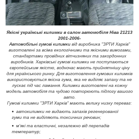
Якісні українські килимки в салон автомобіля Ніва 21213
2001-2006-
Автомобільні гумові килимки
від виробника "ЗРТИ Харків"
виготовлені за всіма екологічними та якісними вимогами,
стандартами провідних вітчизняних та закордонних
виробників. Харківські гумові килимки не поступаються
європейським якістю, водночас мають прийнятнішу ціну
для українського ринку. Для виготовлення гумових килимків
використовується якісна гума, яка не виділяє запаху та не
лускає під час ламання. Килимки виготовлені на кожну
модель автомобіля та чудово повторюють підлогу вашого
авто.
Гумові килимки "ЗРТИ Харків" мають велику низку переваг:
автокилимки не видають запахів регенерованої
гуми та не виділяють токсичних речовин;
м'які та еластичні, незалежно від перепадів
температур;