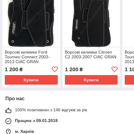
Ворсові килимки Ford
Ворсові килимки Citroen
Ворс
Tourneo Connect 2003-
C2 2003-2007 CIAC GRAN
Tour
2013 CIAC GRAN
2013
GRA
1 200
1 200
1 1
₴
₴
Купити
Купити
Про нас
100% позитивних з 146 відгуків за рік
Працює з 09.01.2018
м. Харків