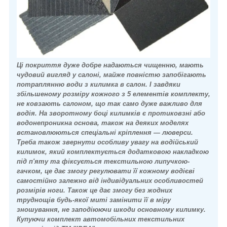
Ці покриття дуже добре надаються чищенню, мають
чудовий вигляд у салоні, майже повністю запобігають
потраплянню води з килимка в салон. І завдяки
збільшеному розміру кожного з 5 елементів комплекту,
не ковзають салоном, що так само дуже важливо для
водія. На зворотному боці килимків є протиковзні або
водонепроникна основа, також на деяких моделях
встановлюються спеціальні кріплення — люверси.
Треба також звернути особливу увагу на водійський
килимок, який комплектується додатковою накладкою
під п'яту та фіксується текстильною липучкою-
гачком, це дає змогу регулювати її кожному водієві
самостійно залежно від індивідуальних особливостей
розмірів ноги. Також це дає змогу без жодних
труднощів будь-якої миті замінити її в міру
зношування, не заподіюючи шкоди основному килимку.
Купуючи комплект автомобільних текстильних