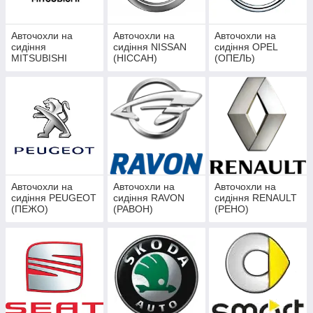
Авточохли на
Авточохли на
Авточохли на
сидіння
сидіння NISSAN
сидіння OPEL
MITSUBISHI
(НІССАН)
(ОПЕЛЬ)
(МІЦУБІСІ)
Авточохли на
Авточохли на
Авточохли на
сидіння PEUGEOT
сидіння RAVON
сидіння RENAULT
(ПЕЖО)
(РАВОН)
(РЕНО)